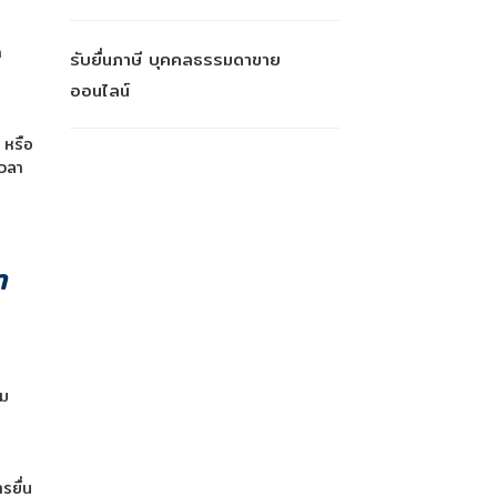
ด
รับยื่นภาษี บุคคลธรรมดาขาย
ออนไลน์
 หรือ
เวลา
า
าม
ยื่น