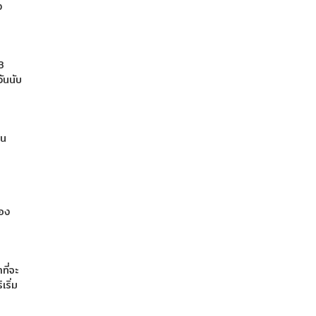
ง
3
ันนับ
้น
ของ
ที่จะ
ริ่ม