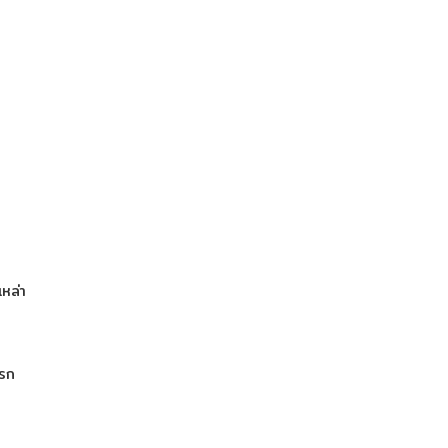
เหล่า
แรก