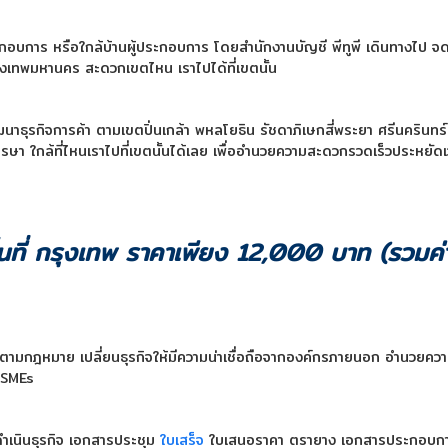
้ประกอบการ หรือใกล้บ้านผู้ประกอบการ โดยสำนักงานบัญชี พีทูพี เดินทางไป จ
่กรุงเทพมหานคร สะดวกเขตไหน เราไปได้ที่เขตนั้น
ฒนาธุรกิจการค้า ตามเขตปิ่นเกล้า พหลโยธิน รัชดาภิเษกสี่พระยา ศรีนครินทร์
ษา ใกล้ที่ไหนเราไปที่เขตนั้นได้เลย เพื่ออำนวยความสะดวกรวดเร็วประหยัด
ื้นที่ กรุงเทพ ราคาเพียง 12,000 บาท (รวมค่
ตามกฎหมาย เปลี่ยนธุรกิจให้มีความน่าเชื่อถือจากองค์กรภายนอก อำนวยคว
 SMEs
ดำเนินธุรกิจ เอกสารประชุม
ใบเสร็จ
ใบเสนอราคา ตรายาง เอกสารประกอบการ