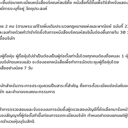
ะยื่นต่อนายทะเบียนหนังสือบริคณห์สนธิคือ หนังสือที่มีขึ้นเพื่อใช้สำหรับแสด
การระบุที่อยู่ วัตถุประสงค์
งน้อย 2 คน (ตามพรบ.แก้ไขเพิ่มเติมประมวลกฎหมายแพ่งและพาณิชย์ ฉบับที่ 2
ละลงท้ายด้วยคำว่าจำกัดซึ่งในการหนังสือบริคณห์สนธินั้นต้องยื่นภายใน 30 ว
ื่อบริษัท
้ถือหุ้น ผู้ถือหุ้นไม่จำเป็นต้องเป็นผู้ก่อตั้งเท่านั้นโดยทุกคนต้องถือคนละ 1 หุ
้นบริษัทจนครบแล้ว จะต้องออกหนังสือเพื่อทำการนัดประชุมผู้ถือหุ้นโดย
ืออย่างน้อย 7 วัน
ริษัทสำหรับวาระการประชุมควรเป็นสาระที่สำคัญ คือการตั้งระเบียบข้อบังคับ
ริษัท และอำนาจของคณะกรรมการ
ทำการตรวจสอบและรับรองงบการเงินซึ่งผู้ตรวจสอบบัญชีที่คัดเลือกมารับหน้า
องสัญญาที่ผู้ก่อตั้งทำขึ้นก่อนการจดทะเบียนบริษัท กำหนดค่าตอบแทนแก่ผู้ริเ
ดจำนวนหุ้นบุริมสิทธิ