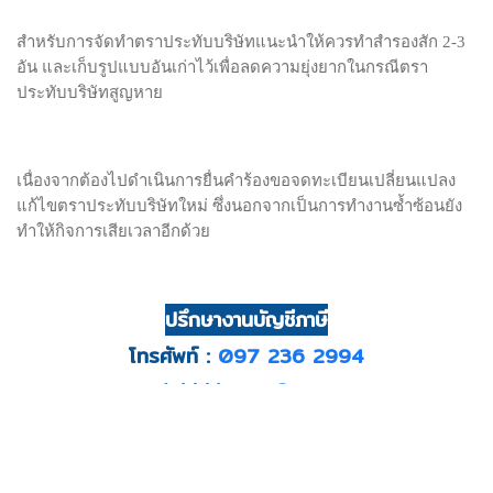
79/122 ศุภาลัยวิลล์ วงแหวนรัตนาธิเบศร์ ถ.คลองถนน ต.บางแม่
สำหรับการจัดทำตราประทับบริษัทแนะนำให้ควรทำสำรองสัก 2-3
นาง อ.บางใหญ่ จ.นนทบุรี 11140
อัน และเก็บรูปแบบอันเก่าไว้เพื่อลดความยุ่งยากในกรณีตรา
โทรศัพท์:
097-2362994
ประทับบริษัทสูญหาย
อีเมล:
p2paccgroup@gmail.com
เนื่องจากต้องไปดำเนินการยื่นคำร้องขอจดทะเบียนเปลี่ยนแปลง
แก้ไขตราประทับบริษัทใหม่ ซึ่งนอกจากเป็นการทำงานซ้ำซ้อนยัง
ทำให้กิจการเสียเวลาอีกด้วย
ปรึกษางานบัญชีภาษี
© 2026
p2paccounting.com
All Rights Reserved.
โทรศัพท์ :
097 236 2994
Add Line :
p2pacc
บริการรับวางแผนภาษี