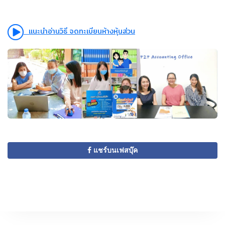
แนะนำอ่านวิธี จดทะเบียนห้างหุ้นส่วน
แชร์บนเฟสบุ๊ค