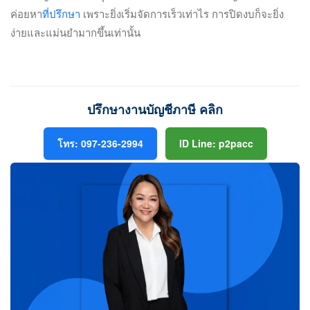
ค่อยหา
ที่ปรึกษา
เพราะยิ่งเริ่มจัดการเร็วเท่าไร การปิดงบก็จะยิ่ง
ง่ายและแม่นยำมากขึ้นเท่านั้น
ปรึกษางานบัญชีภาษี คลิก
โทร: 097-236-2994
ID Line: p2pacc