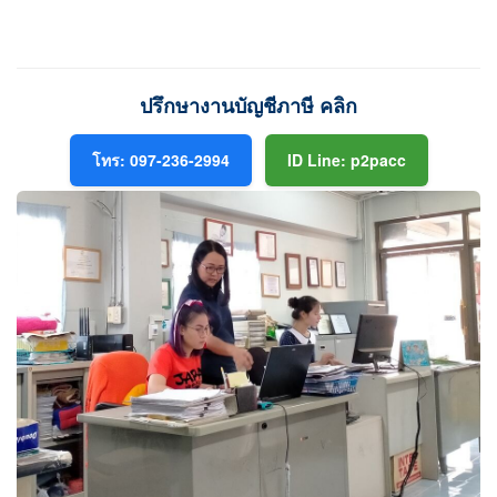
ปรึกษางานบัญชีภาษี คลิก
โทร: 097-236-2994
ID Line: p2pacc