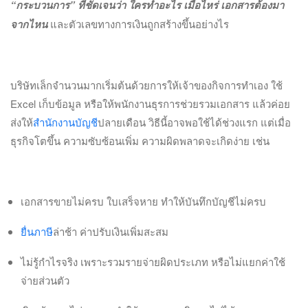
“กระบวนการ” ที่ชัดเจนว่า ใครทำอะไร เมื่อไหร่ เอกสารต้องมา
จากไหน
และตัวเลขทางการเงินถูกสร้างขึ้นอย่างไร
บริษัทเล็กจำนวนมากเริ่มต้นด้วยการให้เจ้าของกิจการทำเอง ใช้
Excel เก็บข้อมูล หรือให้พนักงานธุรการช่วยรวมเอกสาร แล้วค่อย
ส่งให้
สำนักงานบัญชี
ปลายเดือน วิธีนี้อาจพอใช้ได้ช่วงแรก แต่เมื่อ
ธุรกิจโตขึ้น ความซับซ้อนเพิ่ม ความผิดพลาดจะเกิดง่าย เช่น
เอกสารขายไม่ครบ ใบเสร็จหาย ทำให้บันทึกบัญชีไม่ครบ
ยื่นภาษี
ล่าช้า ค่าปรับเงินเพิ่มสะสม
ไม่รู้กำไรจริง เพราะรวมรายจ่ายผิดประเภท หรือไม่แยกค่าใช้
จ่ายส่วนตัว