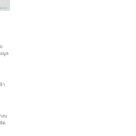
ับ
อมูล
จ้า
กงบ
จัด