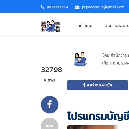
097-2362994
p2paccgroup@gmail.com
หน้าแรก
บริการของเ
โดย
สำนักงานบั
เมื่อ
5 ก.ค. 256
32798
views
แชร์บนเฟสบุ๊ค
โปรแกรมบัญชี