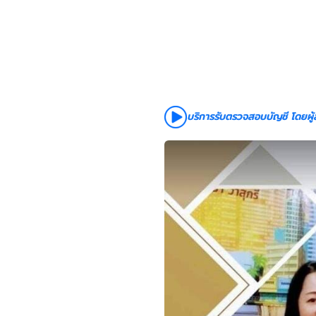
บริการรับตรวจสอบบัญชี โดยผู