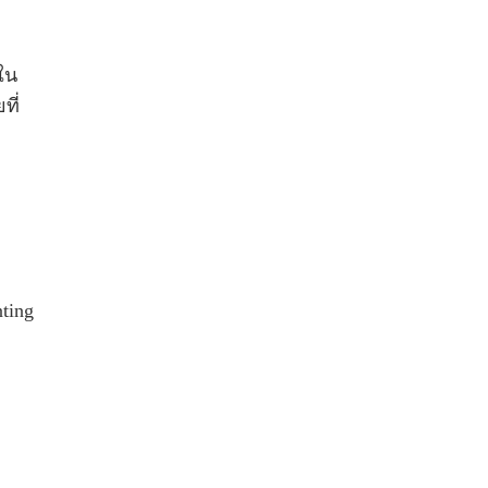
ใน
ที่
ting