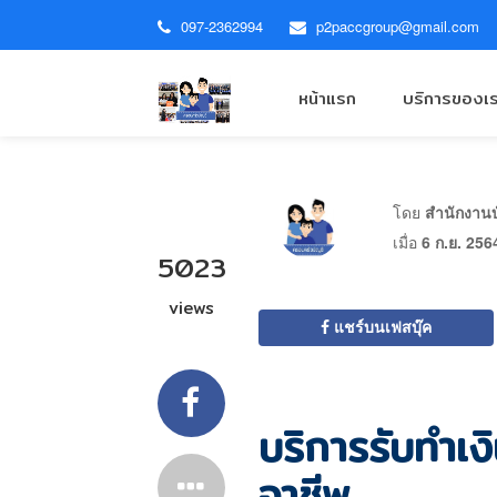
097-2362994
p2paccgroup@gmail.com
หน้าแรก
บริการของเ
โดย
สำนักงานบั
เมื่อ
6 ก.ย. 256
5023
views
แชร์บนเฟสบุ๊ค
บริการรับทำเง
อาชีพ