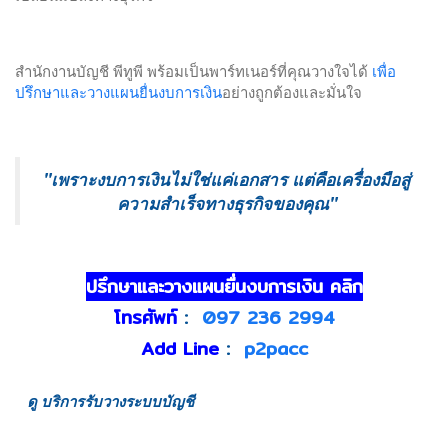
บัญชีการให้คำปรึกษาด้านภาษีมีวัตถุประสงค์ของธุรกิจเพื่อ
ประกอบกิจการบริการรับเป็นที่ปรึกษาแนะนำเกี่ยวกับด้านบัญชี
และด้านภาษี
สำนักงานบัญชี พีทูพี พร้อมเป็นพาร์ทเนอร์ที่คุณวางใจได้
เพื่อ
ปรึกษาและวางแผนยื่นงบการเงิน
อย่างถูกต้องและมั่นใจ
บริการของเรา
รับทำบัญชี
รับวางระบบบัญชี
"เพราะงบการเงินไม่ใช่แค่เอกสาร แต่คือเครื่องมือสู่
รับตรวจสอบบัญชี
รับวางแผนภาษี
ความสำเร็จทางธ
ุรกิจของคุณ"
รับจดทะเบียนบริษัท
รับคัดหนังสือรับรอง
ติดต่อเรา
ปรึกษาและวางแผนยื่นงบการเงิน คลิก
โทรศัพท์
:
097 236 2994
สำนักงานบัญชี พีทูพี
Add Line
:
p2pacc
79/122 ศุภาลัยวิลล์ วงแหวนรัตนาธิเบศร์ ถ.คลองถนน ต.บางแม่
นาง อ.บางใหญ่ จ.นนทบุรี 11140
ดู บริการรับวางระบบบัญชี
โทรศัพท์:
097-2362994
อีเมล:
p2paccgroup@gmail.com