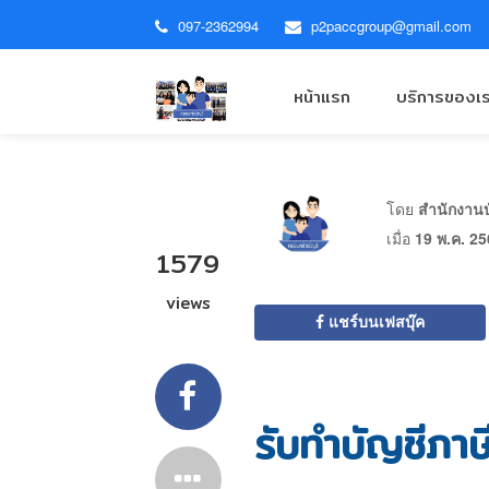
097-2362994
p2paccgroup@gmail.com
หน้าแรก
บริการของเ
โดย
สำนักงานบั
เมื่อ
19 พ.ค. 2
1579
views
แชร์บนเฟสบุ๊ค
รับทำบัญชีภา