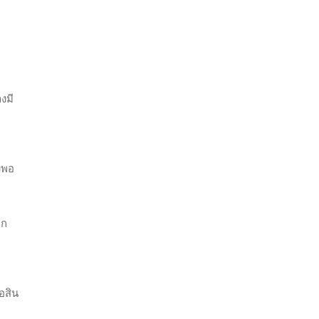
งมี
งพอ
ยก
อสิน