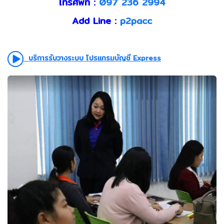
โทรศัพท์ :
097 236 2994
Add Line :
p2pacc
บริการรับวางระบบ โปรแกรมบัญชี Express