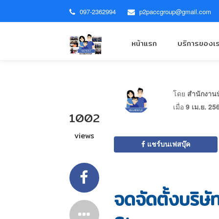
097-2362994
p2paccgroup@gmail.com
หน้าแรก
บริการของเ
โดย
สำนักงานบั
เมื่อ
9 เม.ย. 25
1002
views
แชร์บนเฟสบุ๊ค
จดจัดตั้งบริษั