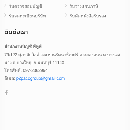
รับตรวจสอบบัญชี
รับวางแผนภาษี
รับจดทะเบียนบริษัท
รับคัดหนังสือรับรอง
ติดต่อเรา
สำนักงานบัญชี พีทูพี
79/122 ศุภาลัยวิลล์ วงแหวนรัตนาธิเบศร์ ถ.คลองถนน ต.บางแม่
นาง อ.บางใหญ่ จ.นนทบุรี 11140
โทรศัพท์:
097-2362994
อีเมล:
p2paccgroup@gmail.com