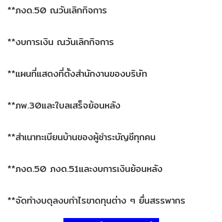
**ภงด.50 ณวันเลิกกิจการ
**งบการเงิน ณวันเลิกกิจการ
**แผนที่แสดงที่ตั้งสำนักงานของบริษัท
**ภพ.30และใบลเสร็จย้อนหลัง
**สำเนาทะเบียนบ้านของผู้ชำระบัญชีทุกคน
**ภงด.50 ภงด.51และงบการเงินย้อนหลัง
**จัดทำงบดุลงบกำไรขาดทุนต่าง ๆ ยื่นสรรพากร