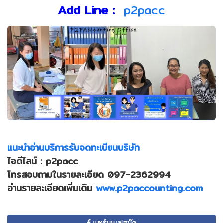
Add Line :
p2pacc
แนะนำอ่านบริการรับจดทะเบียนบริษัท
ไอดีไลน์ : p2pacc
โทรสอบถามในรายละเอียด 097-2362994
อ่านรายละเอียดเพิ่มเติม
www.p2paccounting.com
แชร์บนเฟสบุ๊ค