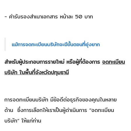
ติดต่อเรา
- คำรับรองสำเนาเอกสาร หน้าละ 50 บาท
สำนักงานบัญชี พีทูพี
79/122 ศุภาลัยวิลล์ วงแหวนรัตนาธิเบศร์ ถ.คลองถนน ต.บางแม่
แม้การจดทะเบียนบริษัทจะมีขั้นตอนที่ยุ่งยาก
นาง อ.บางใหญ่ จ.นนทบุรี 11140
โทรศัพท์:
097-2362994
อีเมล:
p2paccgroup@gmail.com
สำหรับผู้ประกอบการรายใหม่ หรือผู้ที่ต้องการ
จดทะเบียน
บริษัท
ในพื้นที่จังหวัดปทุมธานี
การจดทะเบียนบริษัท มีข้อดีต่อธุรกิจของคุณในหลาย
ด้าน ซึ่งการเลือกให้เราเป็นผู้ดำเนินการ “จดทะเบียน
© 2026
p2paccounting.com
All Rights Reserved.
บริษัท” ให้แก่ท่าน