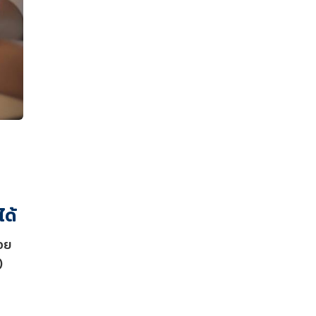
ได้
้อย
)