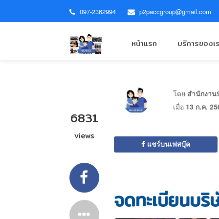
097-2362994
p2paccgroup@gmail.com
หน้าแรก
บริการของเ
โดย
สำนักงานบั
เมื่อ
13 ก.ค. 25
6831
views
แชร์บนเฟสบุ๊ค
จดทะเบียนบริษั